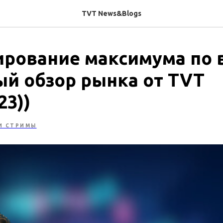
TVT News&Blogs
рование максимума по 
ый обзор рынка от TVT
23))
И СТРИМЫ