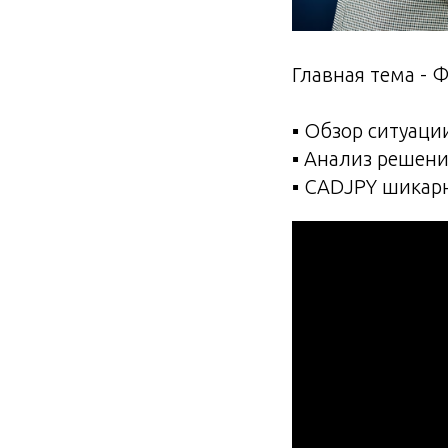
Главная тема -
▪️ Обзор ситуаци
▪️ Анализ решени
▪️ CADJPY шикар