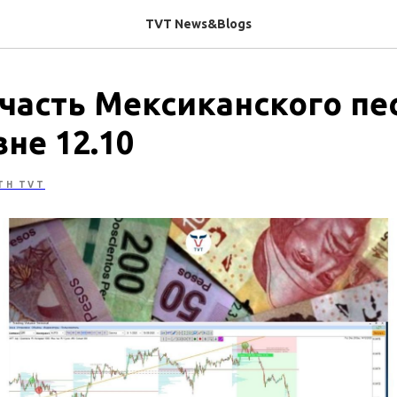
TVT News&Blogs
часть Мексиканского пес
не 12.10
TH TVT