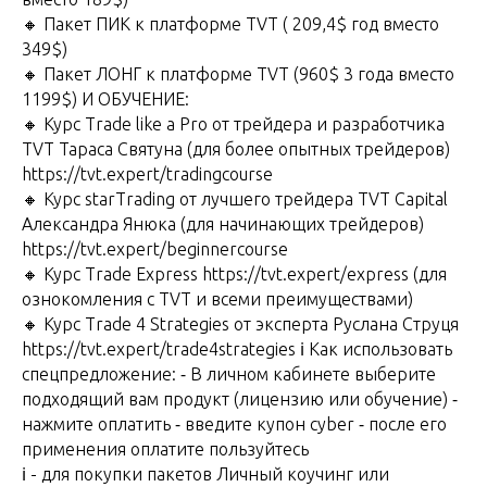
🔸 Пакет ПИК к платформе TVT ( 209,4$ год вместо
349$)
🔸 Пакет ЛОНГ к платформе TVT (960$ 3 года вместо
1199$) И ОБУЧЕНИЕ:
🔸 Курс Trade like a Pro от трейдера и разработчика
TVT Тараса Святуна (для более опытных трейдеров)
https://tvt.expert/tradingcourse
🔸 Курс starTrading от лучшего трейдера TVT Capital
Александра Янюка (для начинающих трейдеров)
https://tvt.expert/beginnercourse
🔸 Курс Trade Express https://tvt.expert/express (для
ознокомления с TVT и всеми преимуществами)
🔸 Курс Trade 4 Strategies от эксперта Руслана Струця
https://tvt.expert/trade4strategies ℹ️ Как использовать
спецпредложение: ⁃ В личном кабинете выберите
подходящий вам продукт (лицензию или обучение) ⁃
нажмите оплатить ⁃ введите купон cyber ⁃ после его
применения оплатите пользуйтесь
ℹ️ - для покупки пакетов Личный коучинг или