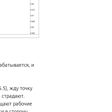
абатывается, и
5), жду точку
 страдают.
ащают рабочие
и в сторону