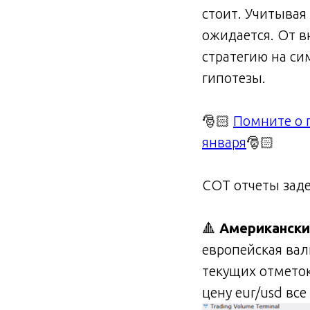
стоит. Учитывая
ожидается. От в
стратегию на си
гипотезы.
🎅🏻
Помните о 
января
🎅🏻
СОТ отчеты зад
🔺
Американски
европейская вал
текущих отмето
цену eur/usd все