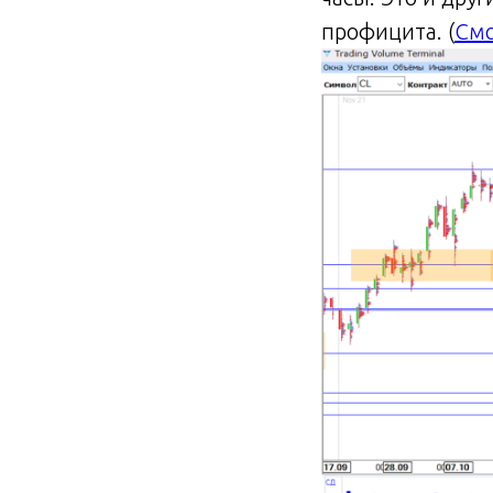
профицита. (
Смо