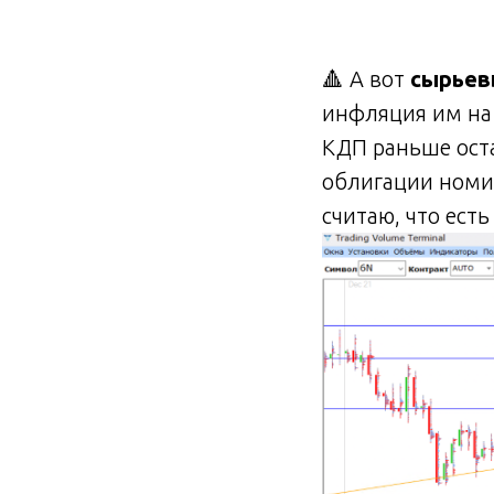
🔺 А вот
сырьев
инфляция им на 
КДП раньше оста
облигации номи
считаю, что ест