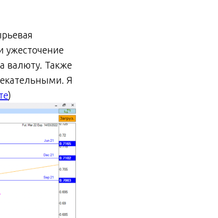
ырьевая
ли ужесточение
а валюту. Также
лекательными. Я
те
)