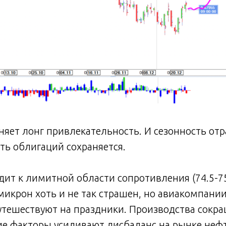
няет лонг привлекательность. И сезонность отр
ть облигаций сохраняется.
ит к лимитной области сопротивления (74.5-75.
микрон хоть и не так страшен, но авиакомпании
тешествуют на праздники. Производства сокр
гие факторы усиливают дисбаланс на рынке нефт