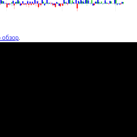
 обзор
.