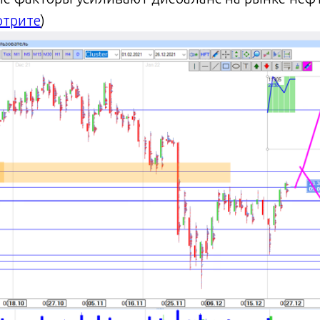
трите
)