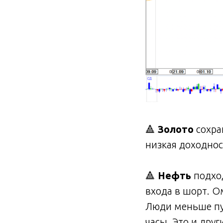
🔺
Золото
сохра
низкая доходнос
🔺
Нефть
подход
входа в шорт. О
Люди меньше пу
часы. Это и дру