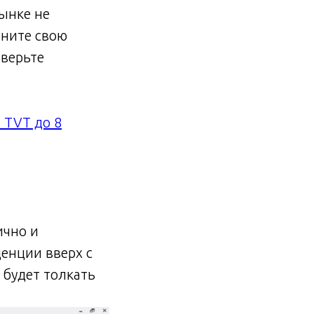
рынке не
оните свою
оверьте
 TVT до 8
ично и
денции вверх с
 будет толкать