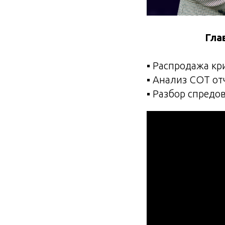
Гла
▪️ Распродажа кр
▪️ Анализ СОТ от
▪️ Разбор спредов