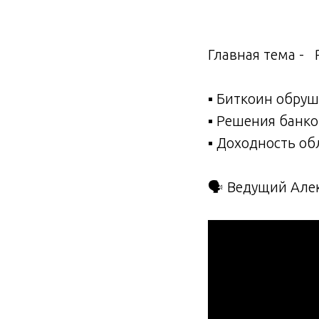
Главная тема -
▪️ Биткоин обру
▪️ Решения банк
▪️ Доходность о
🗣 Ведущий Але