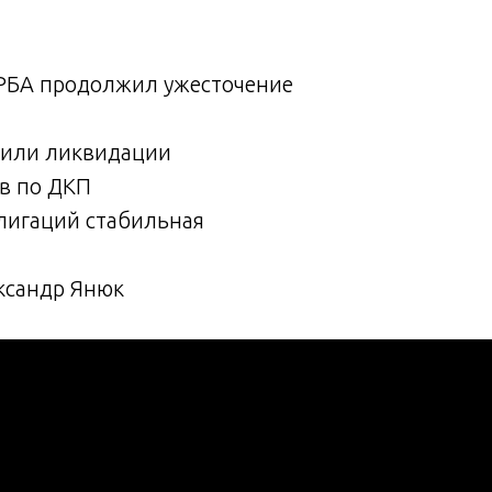
 РБА продолжил ужесточение
шили ликвидации
ов по ДКП
блигаций стабильная
ксандр Янюк