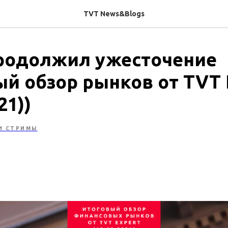
TVT News&Blogs
родолжил ужесточение
ый обзор рынков от TVT 
21))
И СТРИМЫ