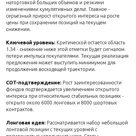
наторговкой больших объемов и резкими
изменениями кумулятивных дельт. Главное -
серьезный прирост открытого интереса на росте
цены при сохранении позиций на текущем
снижении.
Ключевой уровень:
Критической остается область
1.34 - снижение ниже этой отметки будет сигналом
потери импульса покупателями. Текущая реализация
предложения может выступить минимумом для
продолжения восходящей траектории.
COT-подтверждение:
Рост заинтересованности
фондов подтверждается увеличением открытого
интереса при относительно стабильных позициях -
открыто около 6000 лонговых и 8000 шортовых
контрактов.
Лонговая идея:
Рассматривается набор небольшой
лонговой позиции с текущих уровней с
возможностью усреднения ниже. Стопы