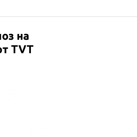
оз на
от TVT