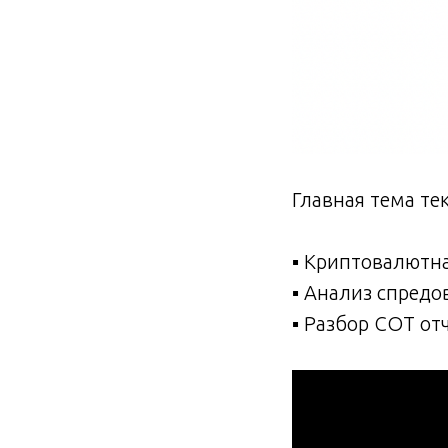
Главная тема те
▪️ Криптовалютн
▪️ Анализ спредо
▪️ Разбор СОТ от