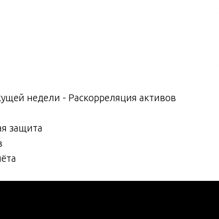
кущей недели - Раскорреляция активов
ая защита
в
чёта