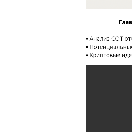
Глав
▪️ Анализ СОТ от
▪️ Потенциальны
▪️ Криптовые иде