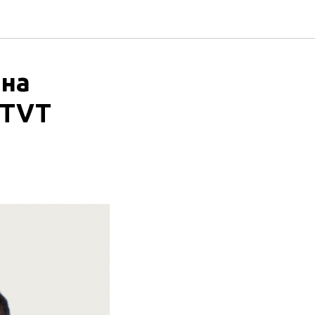
 на
 TVT