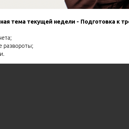
ная тема текущей недели - Подготовка к т
чета;
е развороты;
и.