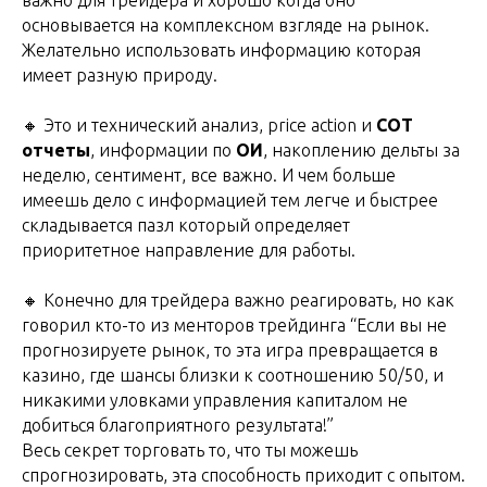
важно для трейдера и хорошо когда оно
основывается на комплексном взгляде на рынок.
Желательно использовать информацию которая
имеет разную природу.
🔸 Это и технический анализ, price action и
СОТ
отчеты
, информации по
ОИ
, накоплению дельты за
неделю, сентимент, все важно. И чем больше
имеешь дело с информацией тем легче и быстрее
складывается пазл который определяет
приоритетное направление для работы.
🔸 Конечно для трейдера важно реагировать, но как
говорил кто-то из менторов трейдинга “Если вы не
прогнозируете рынок, то эта игра превращается в
казино, где шансы близки к соотношению 50/50, и
никакими уловками управления капиталом не
добиться благоприятного результата!”
Весь секрет торговать то, что ты можешь
спрогнозировать, эта способность приходит с опытом.