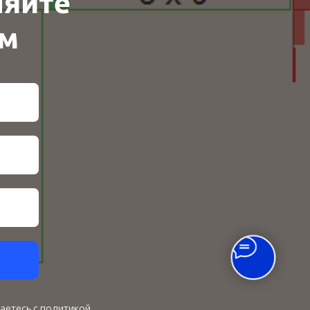
няйте
ем
аетесь c политикой