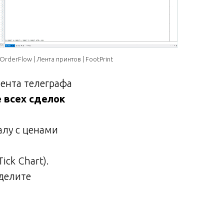
OrderFlow | Лента принтов | FootPrint
лента телеграфа
 всех сделок
алу с ценами
Tick Chart).
уделите