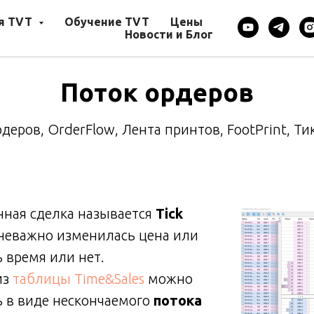
ся TVT
Обучение TVT
Цены
Новости и Блог
Поток ордеров
рдеров, OrderFlow, Лента принтов, FootPrint, Т
нная сделка называется
Tick
 неважно изменилась цена или
ь время или нет.
из
таблицы Time&Sales
можно
 в виде нескончаемого
потока