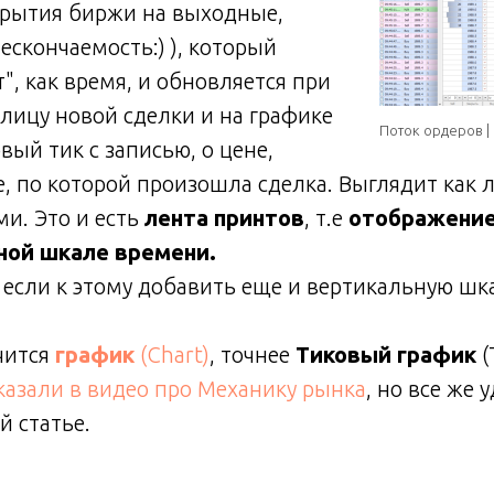
крытия биржи на выходные,
ескончаемость:) ), который
", как время, и обновляется при
лицу новой сделки и на графике
Поток ордеров | 
вый тик с записью, о цене,
, по которой произошла сделка. Выглядит как 
ми. Это и есть
лента принтов
, т.е
отображение
ной шкале времени.
, если к этому добавить еще и вертикальную шк
чится
график
(Chart)
, точнее
Тиковый график
(
казали в видео про Механику рынка
, но все же 
 статье.