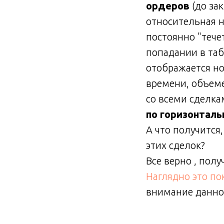
ордеров
(до за
относительная н
постоянно "течет
попадании в таб
отображается но
времени, объеме
со всеми сделка
по горизонталь
А что получится
этих сделок?
Все верно , полу
Наглядно это по
внимание данной