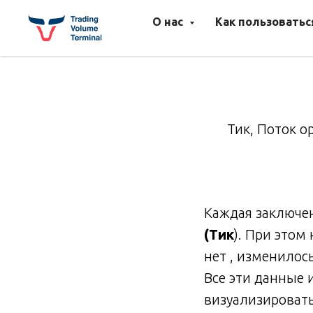
О нас
Как пользовать
Тик, Поток о
Каждая заключе
(Тик
). При этом
нет , изменилос
Все эти данные 
визуализировать