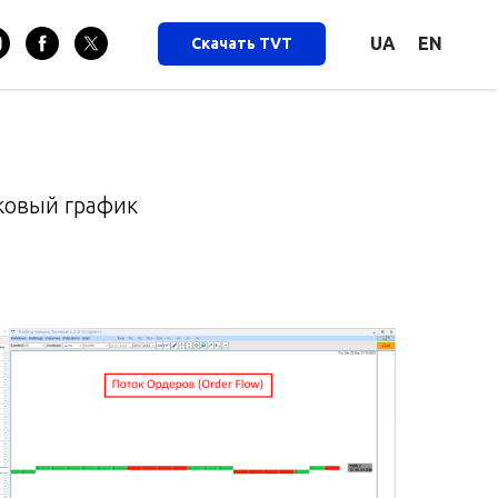
UA
EN
Скачать TVT
иковый график