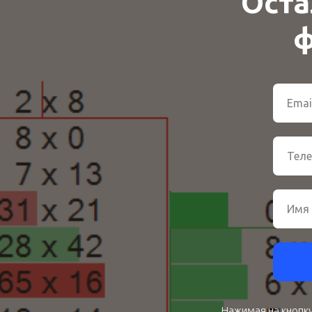
Оста
ф
Нажимая на кнопку